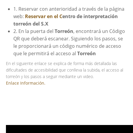
1. Reservar con anterioridad a través de la página
web:
Reservar en el C
entro de interpretación
torreón del S.X
2. En la puerta del
Torreón
, encontrará un Código
QR que deberá escanear. Siguiendo los pasos, se
le proporcionará un código numérico de acceso
que le permitirá el acceso al
Torreón
En el siguiente enlace se explica de forma más detallada las
dificultades de accesibilidad que conlleva la subida, el acceso al
torreón y los pasos a seguir mediante un video.
Enlace Información.